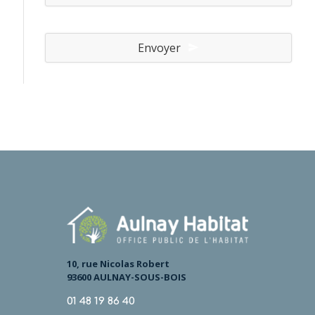
l
*
Envoyer
10, rue Nicolas Robert
93600 AULNAY-SOUS-BOIS
01 48 19 86 40