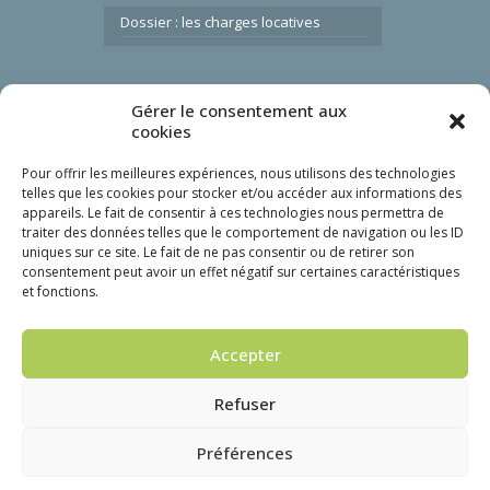
Dossier : les charges locatives
Gérer le consentement aux
Liens utiles
cookies
Nous contacter
Pour offrir les meilleures expériences, nous utilisons des technologies
FAQ
telles que les cookies pour stocker et/ou accéder aux informations des
Mon gardien
appareils. Le fait de consentir à ces technologies nous permettra de
traiter des données telles que le comportement de navigation ou les ID
Espace locataire
uniques sur ce site. Le fait de ne pas consentir ou de retirer son
Marchés publics
consentement peut avoir un effet négatif sur certaines caractéristiques
et fonctions.
Accepter
©2026 - Office Public de l'Habitat d'Aulnay-sous-Bois
Refuser
Accueil
Actualités
Nous contacter
Mentions légales
Offres de marchés publics
Préférences