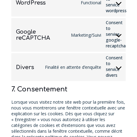
WordPress
Functional
service
wordpress
Consent
to
Google
service
Marketing/Suivi
reCAPTCHA
google-
recaptcha
Consent
to
Divers
Finalité en attente d’enquête
service
divers
7. Consentement
Lorsque vous visitez notre site web pour la première fois,
nous vous montrerons une fenêtre contextuelle avec une
explication sur les cookies. Dès que vous cliquez sur
« Enregistrer » vous nous autorisez à utiliser les
catégories de cookies et d’extensions que vous avez
sélectionnés dans la fenêtre contextuelle, comme décrit
dans la présente politique de cookies. Vous pouvez